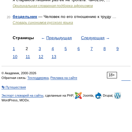
Оригинальная словарная подборка афоризмов
бездельник
— Человек по его отношению к труду …
20
Словарь синонимов русского языка
Страницы
←
Предыдущая
Следующая
→
1
2
3
4
5
6
7
8
9
10
11
12
13
© Академик, 2000-2026
18+
Обратная связь:
Техподдержка
,
Реклама на сайте
👣 Путешествия
Экспорт словарей на сайты
, сделанные на PHP,
Joomla,
Drupal,
WordPress, MODx.