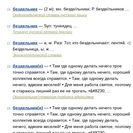
бездельник
— (2 м); мн. безде/льники, Р. безде/льников …
15
Орфографический словарь русского языка
бездельник
— Syn: тунеядец …
16
Тезаурус русской деловой лексики
бездельник
— а; м. Разг. Тот, кто бездельничает; лентяй. ◁
17
Бездельница, ы; ж …
Энциклопедический словарь
бездельник(и)
— • Там где одному делать нечего трое
18
точно справятся. • Там, где одному делать нечего, хороший
коллектив всегда справится. • Там, где одному делать
нечего, вдвоем веселей! • Для меня работа святое, поэтому
я стараюсь лишний раз ее не трогать. •&#8230; …
Оригинальная словарная подборка афоризмов
бездельник(и)
— • Там где одному делать нечего трое
19
точно справятся. • Там, где одному делать нечего, хороший
коллектив всегда справится. • Там, где одному делать
нечего, вдвоем веселей! • Для меня работа святое, поэтому
я стараюсь лишний раз ее не трогать. •&#8230; …