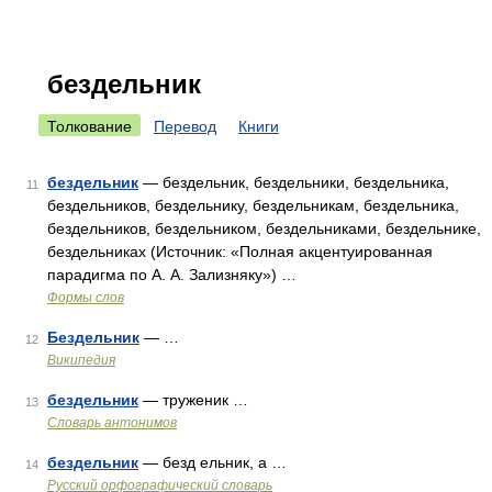
бездельник
Толкование
Перевод
Книги
бездельник
— бездельник, бездельники, бездельника,
11
бездельников, бездельнику, бездельникам, бездельника,
бездельников, бездельником, бездельниками, бездельнике,
бездельниках (Источник: «Полная акцентуированная
парадигма по А. А. Зализняку») …
Формы слов
Бездельник
— …
12
Википедия
бездельник
— труженик …
13
Словарь антонимов
бездельник
— безд ельник, а …
14
Русский орфографический словарь